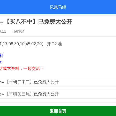
凤凰马经
马经→【买八不中】已免费大公开
:11
56364
7,08,30,10,45,02,20】 开 ?? 准
资料
m
站或本资料，一起交流！
马经→【平码二中二】已免费大公开
马经→【平特㊣三尾】已免费大公开
返回首页