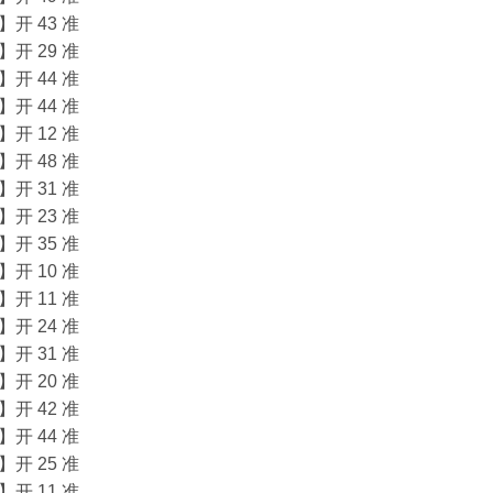
】开 43 准
】开 29 准
】开 44 准
】开 44 准
】开 12 准
】开 48 准
】开 31 准
】开 23 准
】开 35 准
】开 10 准
】开 11 准
】开 24 准
】开 31 准
】开 20 准
】开 42 准
】开 44 准
】开 25 准
】开 11 准