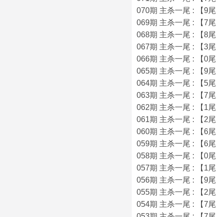
070期 主杀一尾 : 【9尾
069期 主杀一尾 : 【7尾
068期 主杀一尾 : 【8尾
067期 主杀一尾 : 【3尾
066期 主杀一尾 : 【0尾
065期 主杀一尾 : 【9尾
064期 主杀一尾 : 【5尾
063期 主杀一尾 : 【7尾
062期 主杀一尾 : 【1尾
061期 主杀一尾 : 【2尾
060期 主杀一尾 : 【6尾
059期 主杀一尾 : 【6尾
058期 主杀一尾 : 【0尾
057期 主杀一尾 : 【1尾
056期 主杀一尾 : 【9尾
055期 主杀一尾 : 【2尾
054期 主杀一尾 : 【7尾
053期 主杀一尾 : 【7尾